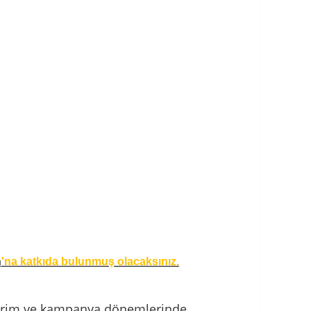
'na katkıda bulunmuş olacaksınız.
ı
 İndirim ve kampanya dönemlerinde