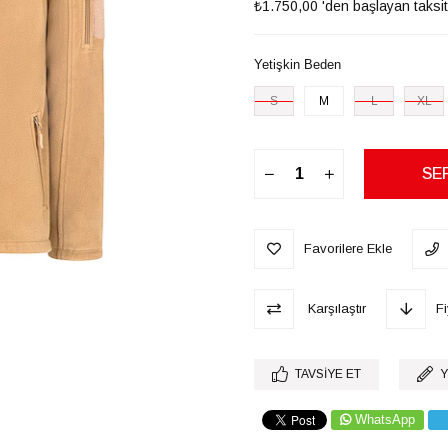
₺1.750,00
'den başlayan taksit
Yetişkin Beden
S
M
L
XL
Favorilere Ekle
Karşılaştır
F
TAVSIYE ET
Y
WhatsApp