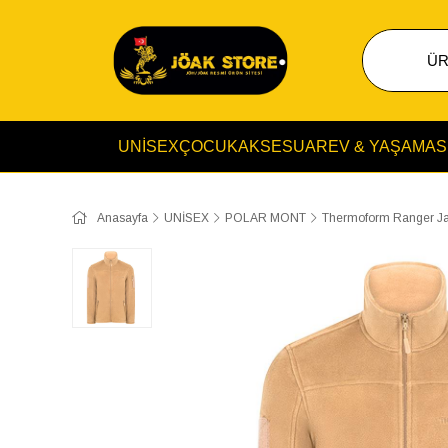
UNİSEX
ÇOCUK
AKSESUAR
EV & YAŞAM
AS
Anasayfa
UNİSEX
POLAR MONT
Thermoform Ranger Ja