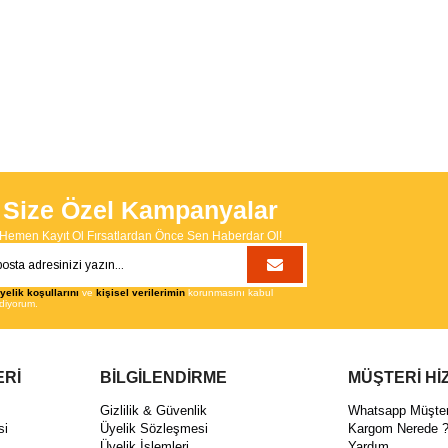
Size Özel Kampanyalar
Hemen Kayıt Ol Fırsatlardan Önce Sen Haberdar Ol!
yelik koşullarını
ve
kişisel verilerimin
korunmasını kabul
diyorum.
ERİ
BİLGİLENDİRME
MÜŞTERİ Hİ
ı
Gizlilik & Güvenlik
Whatsapp Müşteri
si
Üyelik Sözleşmesi
Kargom Nerede 
Üyelik İşlemleri
Yardım