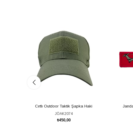
Cırtlı Outdoor Taktik Şapka Haki
Janda
JÖAK2074
₺450,00