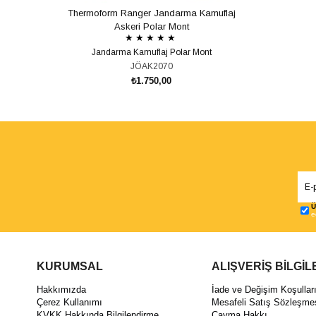
Thermoform Ranger Jandarma Kamuflaj
Askeri Polar Mont
★
★
★
★
★
Jandarma Kamuflaj Polar Mont
JÖAK2070
₺1.750,00
SEPETE EKLE
Ü
e
KURUMSAL
ALIŞVERİŞ BİLGİL
Hakkımızda
İade ve Değişim Koşullar
Çerez Kullanımı
Mesafeli Satış Sözleşme
KVKK Hakkında Bilgilendirme
Cayma Hakkı