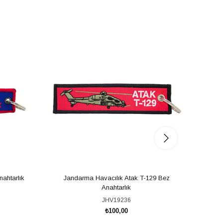
ahtarlık
Jandarma Havacılık Atak T-129 Bez
Jand
Anahtarlık
JHV19236
₺100,00