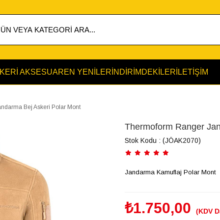
KERİ AKSESUAR
EN YENİLER
İNDİRİMDEKİLER
İLETİŞİM
ndarma Bej Askeri Polar Mont
Thermoform Ranger Jan
Stok Kodu
(JÖAK2070)
Jandarma Kamuflaj Polar Mont
₺1.750,00
(KDV D