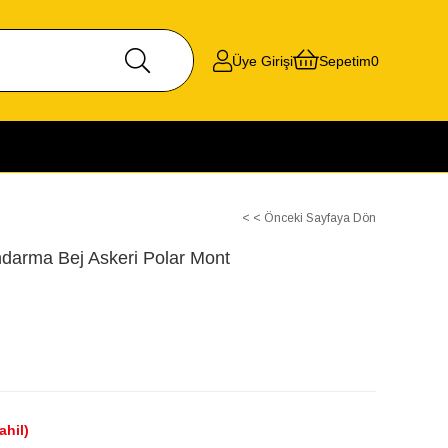
Üye Girişi
Sepetim
0
< < Önceki Sayfaya Dön
darma Bej Askeri Polar Mont
ahil)