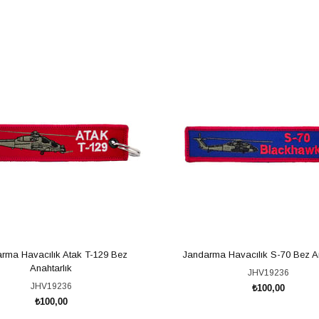
rma Havacılık Atak T-129 Bez
Jandarma Havacılık S-70 Bez An
Anahtarlık
JHV19236
JHV19236
₺100,00
₺100,00