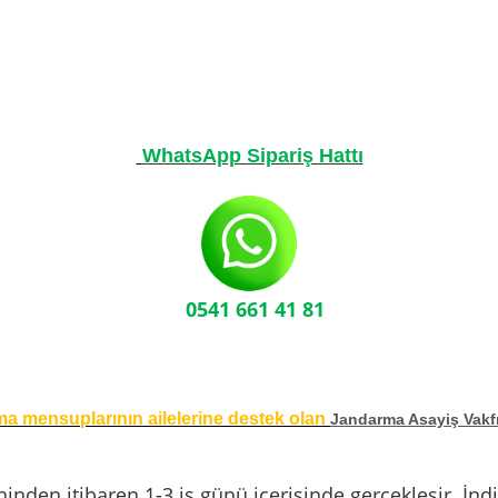
WhatsApp Sipariş Hattı
0541 661 41 81
rma mensuplarının ailelerine destek olan
Jandarma Asayiş Vakf
tarihinden itibaren 1-3 iş günü içerisinde gerçekleşir.