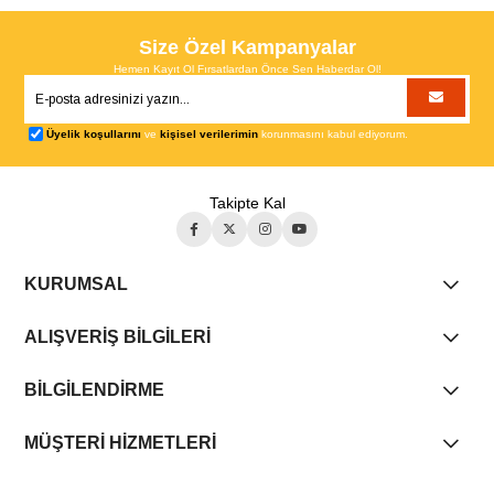
Size Özel Kampanyalar
Hemen Kayıt Ol Fırsatlardan Önce Sen Haberdar Ol!
Üyelik koşullarını
ve
kişisel verilerimin
korunmasını kabul ediyorum.
Takipte Kal
KURUMSAL
ALIŞVERİŞ BİLGİLERİ
BİLGİLENDİRME
MÜŞTERİ HİZMETLERİ