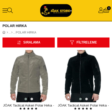
0
POLAR HIRKA
POLAR HIRKA
SIRALAMA
FILTRELEME
JÖAK Tactical Askeri Polar Hırka -
JÖAK Tactical Askeri Polar Hırka -
★
★
★
★
★
★
★
★
★
★
Haki
Siyah