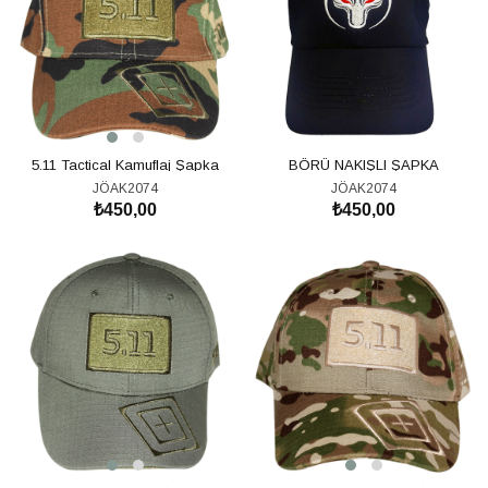
5.11 Tactical Kamuflaj Şapka
BÖRÜ NAKIŞLI ŞAPKA
JÖAK2074
JÖAK2074
₺450,00
₺450,00
SEPETE EKLE
SEPETE EKLE