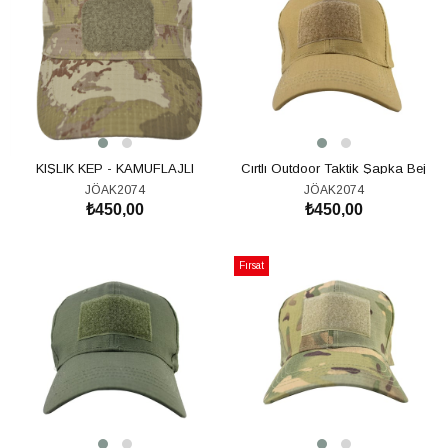
KIŞLIK KEP - KAMUFLAJLI
Cırtlı Outdoor Taktik Şapka Bej
JÖAK2074
JÖAK2074
₺450,00
₺450,00
SEPETE EKLE
SEPETE EKLE
Fırsat
Ürünü