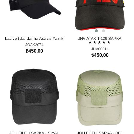
Lacivert Jandarma Asayiş Yazlık
JHV ATAK T-129 ŞAPKA
★
★
★
★
★
Şapka
JÖAK2074
JHV00011
₺450,00
₺450,00
SEPETE EKLE
SEPETE EKLE
JÖH FİLELİ ŞAPKA - SİYAH
JÖH FİLELİ ŞAPKA - BEJ