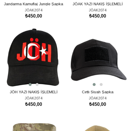
Jandarma Kamuflaj Jungle Şapka
JÖAK YAZI NAKIŞ İŞLEMELİ
ŞAPKA - 2
JÖAK2074
JÖAK2074
₺450,00
₺450,00
SEPETE EKLE
SEPETE EKLE
JÖH YAZI NAKIŞ İŞLEMELİ
Cırtlı Siyah Şapka
ŞAPKA - 4
JÖAK2074
JÖAK2074
₺450,00
₺450,00
SEPETE EKLE
SEPETE EKLE