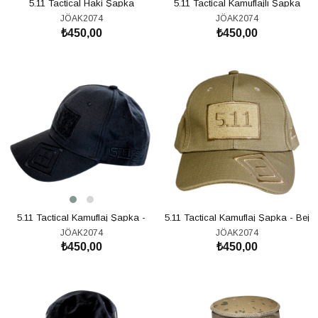
5.11 Tactical Haki Şapka
5.11 Tactical Kamuflajlı Şapka
JÖAK2074
JÖAK2074
₺450,00
₺450,00
SEPETE EKLE
SEPETE EKLE
5.11 Tactical Kamuflaj Şapka -
5.11 Tactical Kamuflaj Şapka - Bej
Siyah
JÖAK2074
JÖAK2074
₺450,00
₺450,00
SEPETE EKLE
SEPETE EKLE