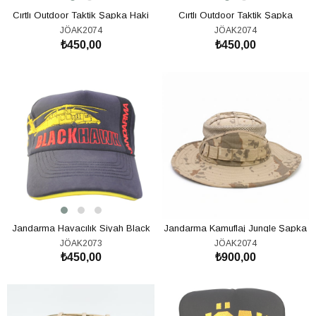
Cırtlı Outdoor Taktik Şapka Haki
Cırtlı Outdoor Taktik Şapka
Kamuflaj
JÖAK2074
JÖAK2074
₺450,00
₺450,00
SEPETE EKLE
SEPETE EKLE
Jandarma Havacılık Siyah Black
Jandarma Kamuflaj Jungle Şapka
Hawk Şapka
JÖAK2073
JÖAK2074
₺450,00
₺900,00
SEPETE EKLE
SEPETE EKLE