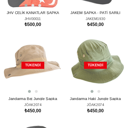
JHV ÇELİK KANATLAR ŞAPKA
JAKEM ŞAPKA - PATİ SARILI
JHV00011
JAKEM1930
₺500,00
₺450,00
TÜKENDI
TÜKENDI
Jandarma Bej Jungle Şapka
Jandarma Haki Jungle Şapka
JÖAK2074
JÖAK2074
₺450,00
₺450,00