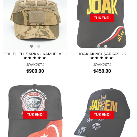
TÜKENDI
JÖH FİLELİ ŞAPKA - KAMUFLAJLI
JÖAK AKINCI ŞAPKASI - 2
★
★
★
★
★
★
★
★
★
★
JÖAK2074
JÖAK2074
₺900,00
₺450,00
SEPETE EKLE
TÜKENDI
TÜKENDI