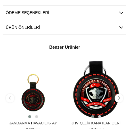
ÖDEME SEÇENEKLERI
ÜRÜN ÖNERILERI
Benzer Ürünler
JANDARMA HAVACILIK- AY
JHV ÇELİK KANATLAR DERİ
YILDIZ ÇELİK KANATLAR DERİ
ANAHTARLIK