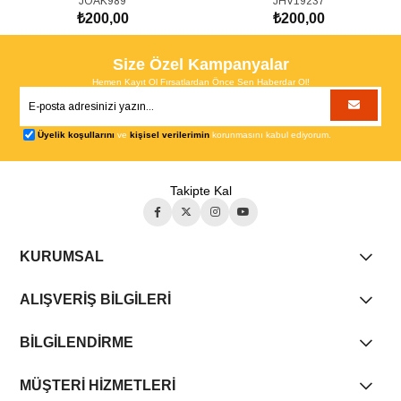
JOAK989
JHV19237
METAL ANAHTARLIK
₺200,00
₺200,00
SEPETE EKLE
SEPETE EKLE
Size Özel Kampanyalar
Hemen Kayıt Ol Fırsatlardan Önce Sen Haberdar Ol!
Üyelik koşullarını
ve
kişisel verilerimin
korunmasını kabul ediyorum.
Takipte Kal
KURUMSAL
ALIŞVERİŞ BİLGİLERİ
BİLGİLENDİRME
MÜŞTERİ HİZMETLERİ