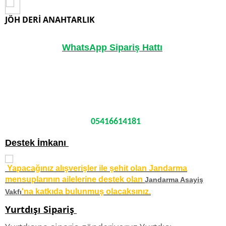
JÖH DERİ ANAHTARLIK
WhatsApp Sipariş Hattı
05416614181
Destek İmkanı
Yapacağınız alışverişler ile şehit olan Jandarma
mensuplarının ailelerine destek olan
Jandarma Asayiş
'na katkıda bulunmuş olacaksınız.
Vakfı
Yurtdışı Sipariş