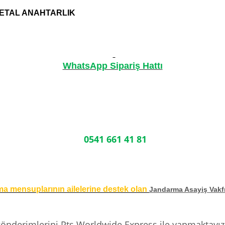
ETAL ANAHTARLIK
WhatsApp Sipariş Hattı
0541 661 41 81
rma mensuplarının ailelerine destek olan
Jandarma Asayiş Vakf
 gönderimlerini Pts Worldwide Express ile yapmaktayız