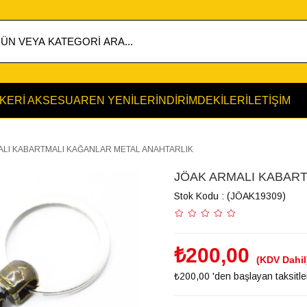
KERİ AKSESUAR
EN YENİLER
İNDİRİMDEKİLER
İLETİŞİM
ALI KABARTMALI KAĞANLAR METAL ANAHTARLIK
JÖAK ARMALI KABAR
Stok Kodu
(JÖAK19309)
₺200,00
(KDV Dahil
₺200,00
'den başlayan taksitle