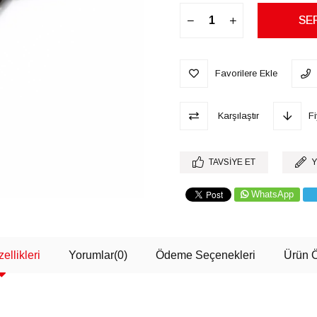
Favorilere Ekle
Karşılaştır
F
TAVSIYE ET
Y
WhatsApp
ellikleri
Yorumlar
(0)
Ödeme Seçenekleri
Ürün Ö