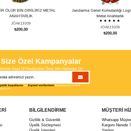
İR ÖLÜR BİN DİRİLİRİZ METAL
Jandarma Genel Komutanlığı Logo
ANAHTARLIK
Metal Anahtarlık
★
★
★
★
★
JÖAK19309
JÖAK19309
₺200,00
₺200,00
SEPETE EKLE
SEPETE EKLE
Size Özel Kampanyalar
Hemen Kayıt Ol Fırsatlardan Önce Sen Haberdar Ol!
yelik koşullarını
ve
kişisel verilerimin
korunmasını kabul
diyorum.
ERİ
BİLGİLENDİRME
MÜŞTERİ Hİ
ı
Gizlilik & Güvenlik
Whatsapp Müşteri
si
Üyelik Sözleşmesi
Kargom Nerede 
Üyelik İşlemleri
Yardım