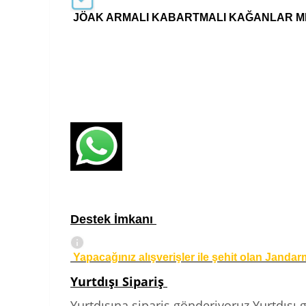
JÖAK ARMALI KABARTMALI KAĞANLAR M
Destek İmkanı
Yapacağınız alışverişler ile şehit olan Janda
Yurtdışı Sipariş
Yurtdışına sipariş gönderiyoruz.Yurtdışı