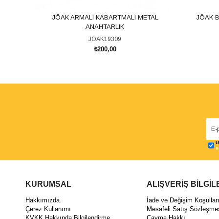
JÖAK ARMALI KABARTMALI METAL
JÖAK B
ANAHTARLIK
JÖAK19309
₺200,00
SEPETE EKLE
Ü
e
KURUMSAL
ALIŞVERİŞ BİLGİL
Hakkımızda
İade ve Değişim Koşullar
Çerez Kullanımı
Mesafeli Satış Sözleşme
KVKK Hakkında Bilgilendirme
Cayma Hakkı