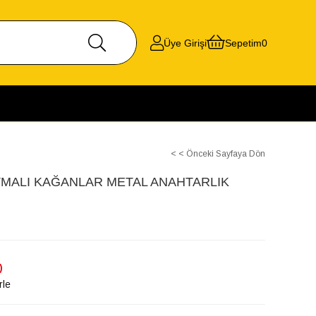
Üye Girişi
Sepetim
0
< < Önceki Sayfaya Dön
TMALI KAĞANLAR METAL ANAHTARLIK
)
rle