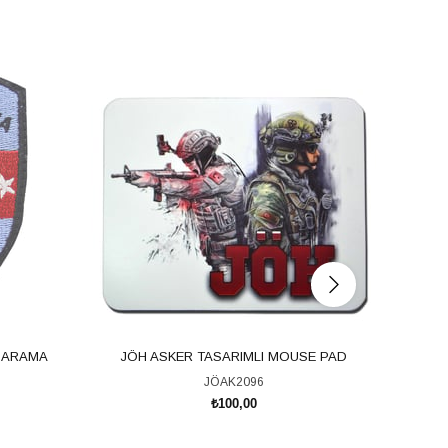
İ ARAMA
JÖH ASKER TASARIMLI MOUSE PAD
J
JÖAK2096
₺100,00