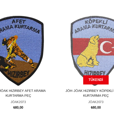
TÜKENDI
JÖAK HIZIRBEY AFET ARAMA
JÖH-JÖAK HIZIRBEY KÖPEKL
KURTARMA PEÇ
KURTARMA PEÇ
JÖAK2073
JÖAK2073
₺80,00
₺80,00