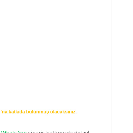
'na katkıda bulunmuş olacaksınız.
ı
.
WhatsApp
sipariş hattımızda detaylı