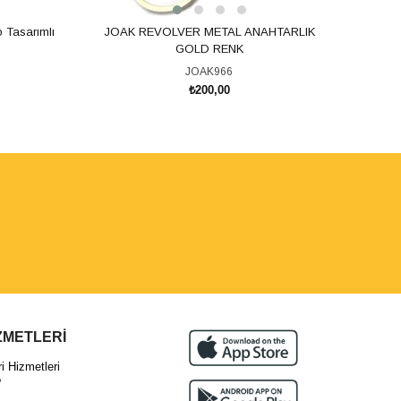
 Tasarımlı
JOAK REVOLVER METAL ANAHTARLIK
JOA
GOLD RENK
JOAK966
₺200,00
SEPETE EKLE
ZMETLERİ
 Hizmetleri
?