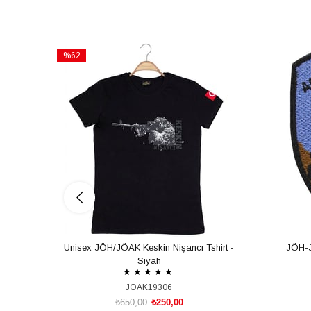
%62
İndirim
%62İndirim
Unisex JÖH/JÖAK Keskin Nişancı Tshirt -
JÖH-
Siyah
★
★
★
★
★
JÖAK19306
₺650,00
₺250,00