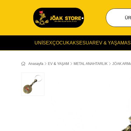
UNİSEX
ÇOCUK
AKSESUAR
EV & YAŞAM
AS
Anasayfa
EV & YAŞAM
METAL ANAHTARLIK
JÖAK ARM