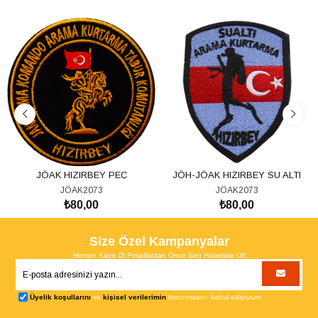
JÖAK HIZIRBEY PEÇ
JÖH-JÖAK HIZIRBEY SU ALTI
ARAMA KURTARMA PEÇ
JÖAK2073
JÖAK2073
₺80,00
₺80,00
SEPETE EKLE
SEPETE EKLE
Size Özel Kampanyalar
Hemen Kayıt Ol Fırsatlardan Önce Sen Haberdar Ol!
Üyelik koşullarını
ve
kişisel verilerimin
korunmasını kabul ediyorum.