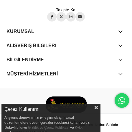
Takipte Kal
KURUMSAL
ALIŞVERİŞ BİLGİLERİ
BİLGİLENDİRME
MÜŞTERİ HİZMETLERİ
Çerez Kullanımı
Alışveriş deneyiminizi iyileştirmek için yasal
© 2024
joakstore.com
düzenlemelere uygun çerezler (cookies) kullanıyoruz.
- Mobil Sahne Sistemleri , şirketinin iştirakidir.Tüm Hakları Saklıdır.
Detaylı bilgiye
Gizlilik ve Çerez Politikası
ve
Kvkk