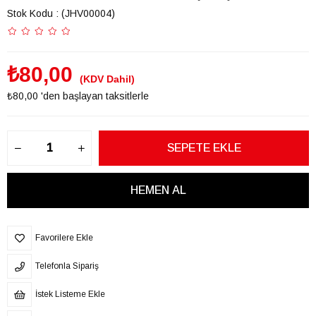
Stok Kodu
(JHV00004)
₺80,00
(KDV Dahil)
₺80,00
'den başlayan taksitlerle
Favorilere Ekle
Telefonla Sipariş
İstek Listeme Ekle