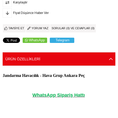
Karşılaştır
Fiyat Düşünce Haber Ver
TAVSIYE ET
YORUM YAZ
SORULAR (0) VE CEVAPLAR (0)
WhatsApp
Telegram
ÜRÜN ÖZELLIKLERI
Jandarma Havacılık - Hava Grup Ankara Peç
WhatsApp Sipariş Hattı