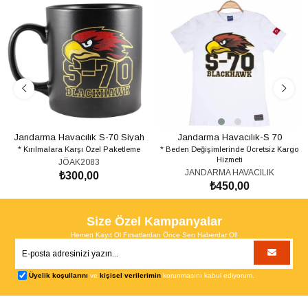
Jandarma Havacılık S-70 Siyah
Jandarma Havacılık-S 70
* Kırılmalara Karşı Özel Paketleme
Mat Kupa Bardak
* Beden Değişimlerinde Ücretsiz Kargo
Blackhawk Tshirt - Beyaz
Hizmeti
JÖAK2083
JANDARMA HAVACILIK
₺300,00
₺450,00
SEPETE EKLE
SEPETE EKLE
Size Özel Kampanyalar
Hemen Kayıt Ol Fırsatlardan Önce Sen Haberdar Ol!
Üyelik koşullarını
ve
kişisel verilerimin
korunmasını kabul ediyorum.