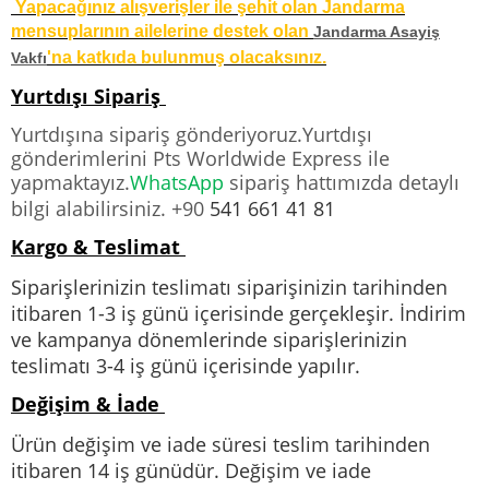
Yapacağınız alışverişler ile şehit olan Jandarma
mensuplarının ailelerine destek olan
Jandarma Asayiş
'na katkıda bulunmuş olacaksınız.
Vakfı
Yurtdışı Sipariş
Yurtdışına sipariş gönderiyoruz.Yurtdışı
gönderimlerini Pts Worldwide Express ile
yapmaktayız.
WhatsApp
sipariş hattımızda detaylı
bilgi alabilirsiniz. +90
541 661 41 81
Kargo & Teslimat
Siparişlerinizin teslimatı siparişinizin tarihinden
itibaren 1-3 iş günü içerisinde gerçekleşir. İndirim
ve kampanya dönemlerinde siparişlerinizin
teslimatı 3-4 iş günü içerisinde yapılır.
Değişim & İade
Ürün değişim ve iade süresi teslim tarihinden
itibaren 14 iş günüdür. Değişim ve iade