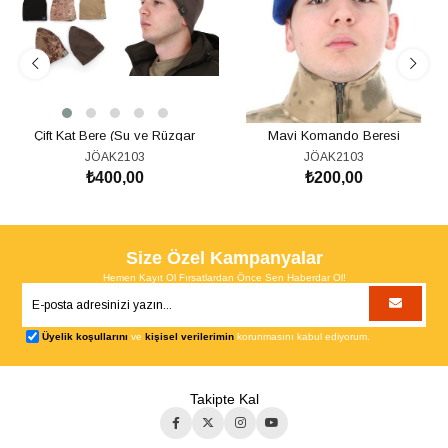
Çift Kat Bere (Su ve Rüzgar
Mavi Komando Beresi
Geçirmez)
JÖAK2103
JÖAK2103
₺400,00
₺200,00
SEPETE EKLE
SEPETE EKLE
Size Özel Kampanyalar
Hemen Kayıt Ol Fırsatlardan Önce Sen Haberdar Ol!
Üyelik koşullarını
ve
kişisel verilerimin
korunmasını kabul ediyorum.
Takipte Kal