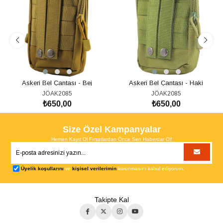
Askeri Bel Çantası - Bej
Askeri Bel Çantası - Haki
JÖAK2085
JÖAK2085
₺650,00
₺650,00
SEPETE EKLE
SEPETE EKLE
Size Özel Kampanyalar
Hemen Kayıt Ol Fırsatlardan Önce Sen Haberdar Ol!
Üyelik koşullarını
ve
kişisel verilerimin
korunmasını kabul ediyorum.
Takipte Kal