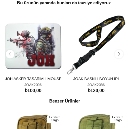
Bu ürünün yanında bunları da tavsiye ediyoruz.
JÖH ASKER TASARIMLI MOUSE
JÖAK BASKILI BOYUN İPİ
PAD
JÖAK2096
JÖAK2086
₺100,00
₺120,00
SEPETE EKLE
SEPETE EKLE
Benzer Ürünler
Ücretsiz
Ücretsiz
Kargo
Kargo